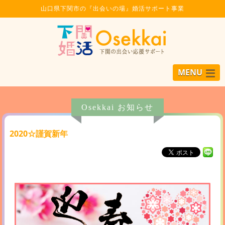
山口県下関市の『出会いの場』婚活サポート事業
MENU
Osekkai お知らせ
2020☆謹賀新年