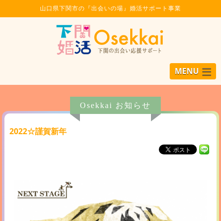
山口県下関市の『出会いの場』婚活サポート事業
MENU
Osekkai お知らせ
2022☆謹賀新年