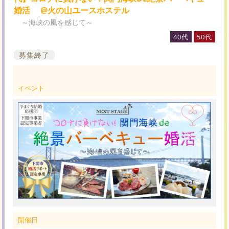
婚活 @火の山ユースホステル
～海峡の風を感じて～
40代
50代
募集終了
イベント
開催日