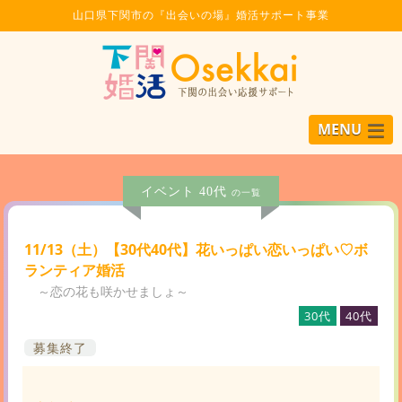
山口県下関市の『出会いの場』婚活サポート事業
MENU
イベント 40代
の一覧
11/13（土）【30代40代】花いっぱい恋いっぱい♡ボ
ランティア婚活
～恋の花も咲かせましょ～
30代
40代
募集終了