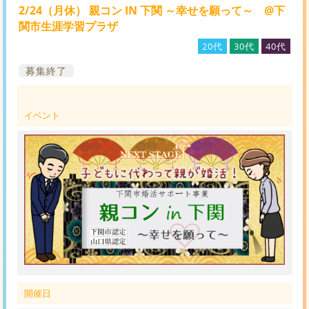
2/24（月休） 親コン IN 下関 ～幸せを願って～ @下
関市生涯学習プラザ
20代
30代
40代
募集終了
イベント
開催日