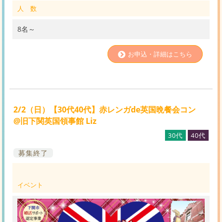
人 数
8名～
お申込・詳細はこちら
2/2（日）【30代40代】赤レンガde英国晩餐会コン
@旧下関英国領事館 Liz
30代
40代
募集終了
イベント