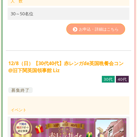
人 数
30～50名位
お申込・詳細はこちら
12/8（日）【30代40代】赤レンガde英国晩餐会コン
@旧下関英国領事館 Liz
30代
40代
募集終了
イベント