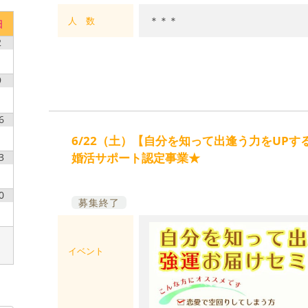
＊＊＊
人 数
日
2
9
6
6/22（土）【自分を知って出逢う力をUPす
婚活サポート認定事業★
3
0
募集終了
イベント