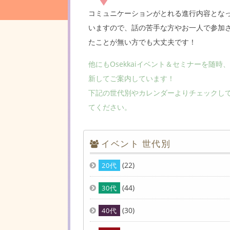
コミュニケーションがとれる進行内容とな
いますので、話の苦手な方やお一人で参加
たことが無い方でも大丈夫です！
他にもOsekkaiイベント＆セミナーを随時
新してご案内しています！
下記の世代別やカレンダーよりチェックし
てください。
イベント 世代別
(22)
20代
(44)
30代
(30)
40代