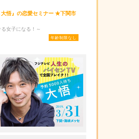
 大悟』の恋愛セミナー ★下関市
らモテる女子になる！～
年齢制限なし