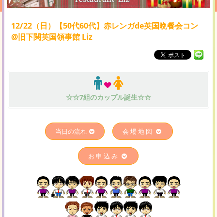
12/22（日）【50代60代】赤レンガde英国晩餐会コン
@旧下関英国領事館 Liz
☆☆7組のカップル誕生☆☆
当日の流れ
会場地図
お申込み