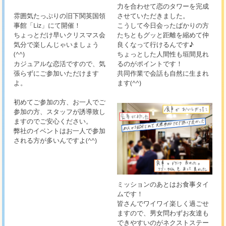
力を合わせて恋のタワーを完成
雰囲気たっぷりの旧下関英国領
させていただきました。
事館「Liz」にて開催！
こうして今日会ったばかりの方
ちょっとだけ早いクリスマス会
たちともグッと距離を縮めて仲
気分で楽しんじゃいましょう
良くなって行けるんです♪
(^^)
ちょっとした人間性も垣間見れ
カジュアルな恋活ですので、気
るのがポイントです！
張らずにご参加いただけます
共同作業で会話も自然に生まれ
よ。
ます(^^)
初めてご参加の方、お一人でご
参加の方、スタッフが誘導致し
ますのでご安心ください。
弊社のイベントはお一人で参加
される方が多いんですよ(^^)
ミッションのあとはお食事タイ
ムです！
皆さんでワイワイ楽しく過ごせ
ますので、男女問わずお友達も
できやすいのがネクストステー